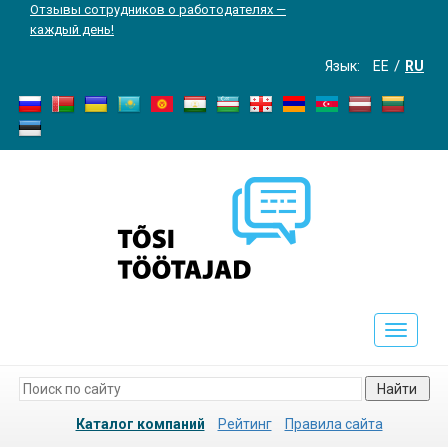
Отзывы сотрудников о работодателях —
каждый день!
Язык:
EE
RU
Toggle
navigati
Найти
Каталог компаний
Рейтинг
Правила сайта