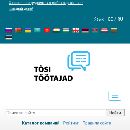
Отзывы сотрудников о работодателях —
каждый день!
Язык:
EE
RU
Toggle
navigati
Найти
Каталог компаний
Рейтинг
Правила сайта