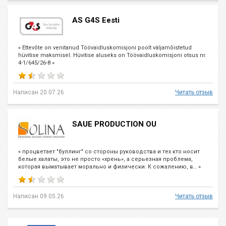
AS G4S Eesti
« Ettevõte on venitanud Töövaidluskomisjoni poolt väljamõistetud
hüvitise maksmisel. Hüvitise aluseks on Töövaidluskomisjoni otsus nr.
4-1/645/26-8 »
Написан 20.07.26
Читать отзыв
SAUE PRODUCTION OU
« процветает "буллинг" со стороны руководства и тех кто носит
белые халаты, это не просто «хрень», а серьезная проблема,
которая выматывает морально и физически. К сожалению, в… »
Написан 09.05.26
Читать отзыв