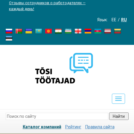
Отзывы сотрудников о работодателях —
каждый день!
Язык:
EE
RU
Toggle
navigati
Найти
Каталог компаний
Рейтинг
Правила сайта