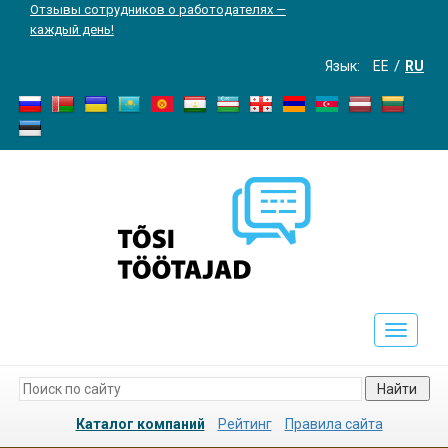
Отзывы сотрудников о работодателях —
каждый день!
Язык:
EE
RU
Toggle
navigati
Найти
Каталог компаний
Рейтинг
Правила сайта