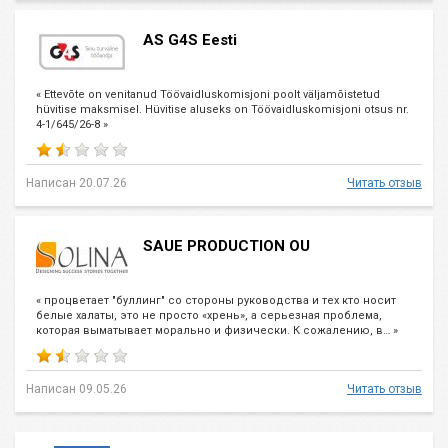
AS G4S Eesti
« Ettevõte on venitanud Töövaidluskomisjoni poolt väljamõistetud
hüvitise maksmisel. Hüvitise aluseks on Töövaidluskomisjoni otsus nr.
4-1/645/26-8 »
Написан 20.07.26
Читать отзыв
SAUE PRODUCTION OU
« процветает "буллинг" со стороны руководства и тех кто носит
белые халаты, это не просто «хрень», а серьезная проблема,
которая выматывает морально и физически. К сожалению, в… »
Написан 09.05.26
Читать отзыв