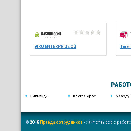
VIRU ENTERPRISE OÜ
Teie
РАБОТ
Вильянди
Кохтла-Ярве
Маарду
©
2018
Правда сотрудников
- сайт отзывов о работо