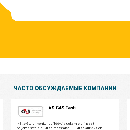
ЧАСТО ОБСУЖДАЕМЫЕ КОМПАНИИ
AS G4S Eesti
« Ettevõte on venitanud Töövaidluskomisjoni poolt
väljamõistetud hüvitise maksmisel. Hüvitise aluseks on