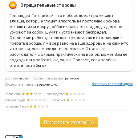
Отрицательные стороны
Голландия. Готовьтесь, что в обоих домах проживают
алкаши, которые глушат алкоголь на постоянной основе,
мешают всем вокруг, обблевывают все подряд в доме, не
убирают за собой, шумят и устраивают беспредел.
Отношение работодателя как с фирмы, так и с голландии –
поеbaть вообще. Им все равно на ваше здоровье, на какие-то
чп в жизни, они не входят в положение. Ответы от
работодателя с фирмы, практически на все: ок, может Вам не
подходит эта работа?, ок, ок, ок. Повезет, если вообще
ответит хотя бы ок.
Зарплата:
черная
Соответствие рынку:
рыночное
Все отзывы с этого IP адреса
Общее впечатление:
не рекомендую
Коллектив:
Руководство:
Условия труда:
Соц.пакет:
Карьерный рост:
Посмотреть ответы) (1)