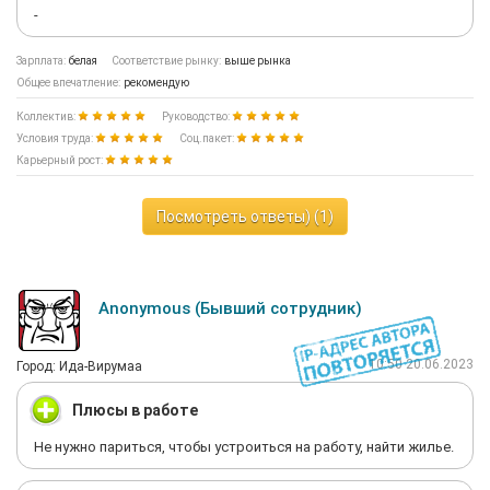
-
Зарплата:
белая
Соответствие рынку:
выше рынка
Общее впечатление:
рекомендую
Коллектив:
Руководство:
Условия труда:
Соц.пакет:
Карьерный рост:
Посмотреть ответы) (1)
Anonymous (Бывший сотрудник)
10:50 20.06.2023
Город: Ида-Вирумаа
Плюсы в работе
Не нужно париться, чтобы устроиться на работу, найти жилье.