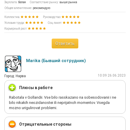
Зарплата:
белая
Соответствие рынку:
выше рынка
Общее впечатление:
рекомендую
Коллектив:
Руководство:
Условия труда:
Соц.пакет:
Карьерный рост:
Ответить
Marika (Бывший сотрудник)
10:09 26.06.2023
Город: Нарва
Плюсы в работе
Rabotala v Gollandii. Vse bilo rasskazano na sobesodovanii i ne
bilo nikakih neozidanostei ili neprijatnoh momentov. Vsegda
mozno urigulirovat problemi.
Отрицательные стороны