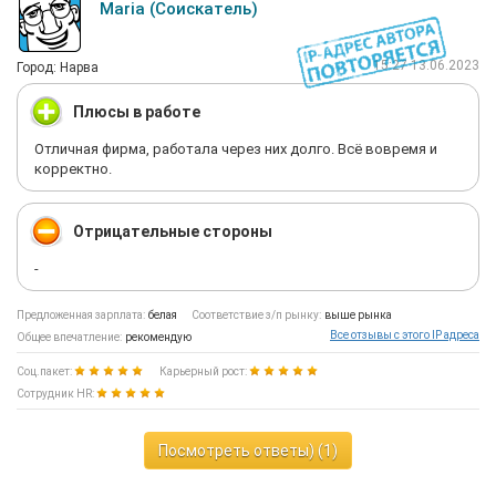
Maria (Соискатель)
15:27 13.06.2023
Город: Нарва
Плюсы в работе
Отличная фирма, работала через них долго. Всё вовремя и
корректно.
Отрицательные стороны
-
Предложенная зарплата:
белая
Соответствие з/п рынку:
выше рынка
Все отзывы с этого IP адреса
Общее впечатление:
рекомендую
Соц.пакет:
Карьерный рост:
Сотрудник HR:
Посмотреть ответы) (1)