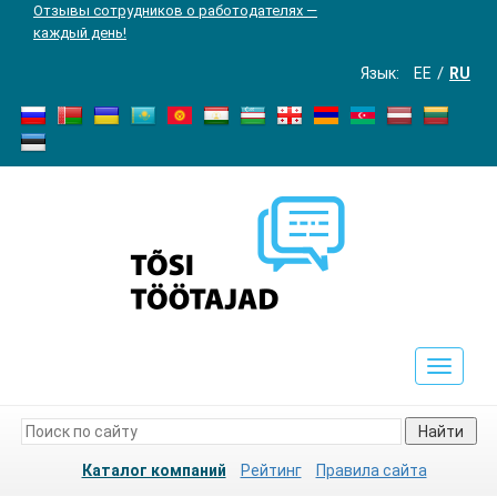
Отзывы сотрудников о работодателях —
каждый день!
Язык:
EE
RU
Toggle
navigat
Найти
Каталог компаний
Рейтинг
Правила сайта