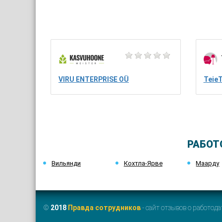
VIRU ENTERPRISE OÜ
Teie
РАБОТ
Вильянди
Кохтла-Ярве
Маарду
©
2018
Правда сотрудников
- сайт отзывов о работода