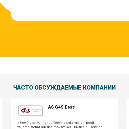
ЧАСТО ОБСУЖДАЕМЫЕ КОМПАНИИ
AS G4S Eesti
« Ettevõte on venitanud Töövaidluskomisjoni poolt
väljamõistetud hüvitise maksmisel. Hüvitise aluseks on